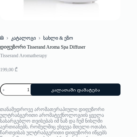
კატალოგი
სახლი & ეზო
Home
დიფუზორი Tisserand Aroma Spa Diffuser
Tisserand Aromatherapy
199,00
₾
რაოდენობა:
კალათაში დამატება
დიფუზორი
Tisserand
Aroma
Spa
თანამედროვე არომათერაპიული დიფუზორი
Diffuser
ულტრაბგერითი არომატექნოლოგიის ყველა
სასარგებლო თვისებას იმ ნაზ და ჩუმ ნისლში
აერთიანებს, რომელშიც ეხვევა მთელი ოთახი.
ჩართვისას ულტრაბგერითი დიფუზორი იწყებს