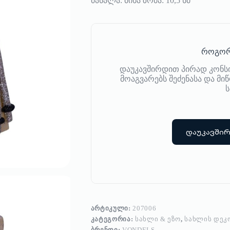
მასალა: მინა ზომა: 10,5 სმ
როგორ
დაუკავშირდით პირად კონს
მოაგვარებს შეძენასა და მ
ს
დაუკავში
ᲐᲠᲢᲘᲙᲣᲚᲘ:
207006
ᲙᲐᲢᲔᲒᲝᲠᲘᲐ:
ᲡᲐᲮᲚᲘ & ᲔᲖᲝ
,
ᲡᲐᲮᲚᲘᲡ ᲓᲔᲙ
ᲑᲠᲔᲜᲓᲘ:
VONDELS