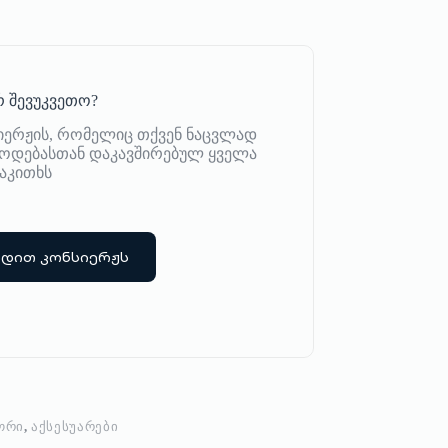
 შევუკვეთო?
იერჟის, რომელიც თქვენ ნაცვლად
იწოდებასთან დაკავშირებულ ყველა
აკითხს
რდით კონსიერჟს
ᲝᲠᲘ
,
ᲐᲥᲡᲔᲡᲣᲐᲠᲔᲑᲘ