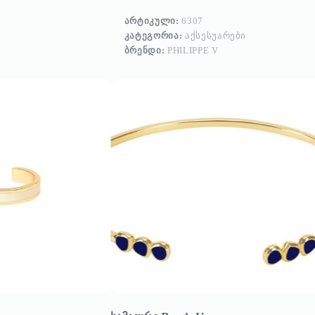
ᲐᲠᲢᲘᲙᲣᲚᲘ:
6307
ᲙᲐᲢᲔᲒᲝᲠᲘᲐ:
ᲐᲥᲡᲔᲡᲣᲐᲠᲔᲑᲘ
ᲑᲠᲔᲜᲓᲘ:
PHILIPPE V