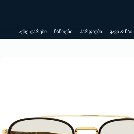
Skip
to
content
აქსესუარები
ჩანთები
პარფიუმი
ყავა & ჩაი