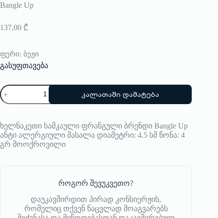
Bangle Up
137,00
₾
ფერი
: ბეჟი
გასუფთავება
რაოდენობა:
კალათაში დამატება
საყურე
Bangle
Up
ხელნაკეთი სამკაული ფრანგული ბრენდი Bangle Up
ანტი ალერგიული მასალა დიამეტრი: 4.5 სმ წონა: 4
გრ მოოქროვილი
როგორ შევუკვეთო?
დაუკავშირდით პირად კონსიერჟის,
რომელიც თქვენ ნაცვლად მოაგვარებს
შეძენასა და მიწოდებასთან დაკავშირებულ