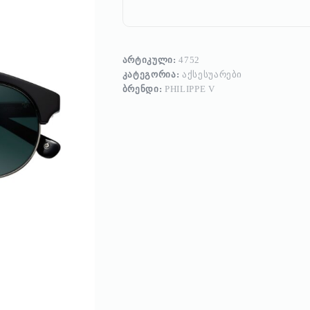
ᲐᲠᲢᲘᲙᲣᲚᲘ:
4752
ᲙᲐᲢᲔᲒᲝᲠᲘᲐ:
ᲐᲥᲡᲔᲡᲣᲐᲠᲔᲑᲘ
ᲑᲠᲔᲜᲓᲘ:
PHILIPPE V