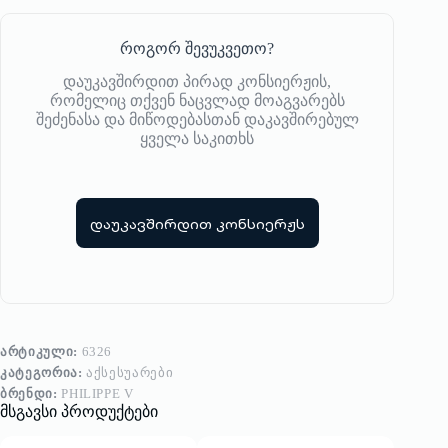
როგორ შევუკვეთო?
დაუკავშირდით პირად კონსიერჟის,
რომელიც თქვენ ნაცვლად მოაგვარებს
შეძენასა და მიწოდებასთან დაკავშირებულ
ყველა საკითხს
დაუკავშირდით კონსიერჟს
ᲐᲠᲢᲘᲙᲣᲚᲘ:
6326
ᲙᲐᲢᲔᲒᲝᲠᲘᲐ:
ᲐᲥᲡᲔᲡᲣᲐᲠᲔᲑᲘ
ᲑᲠᲔᲜᲓᲘ:
PHILIPPE V
მსგავსი პროდუქტები