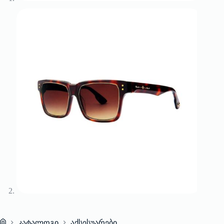
კატალოგი
აქსესუარები