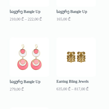
საყურე Bangle Up
საყურე Bangle Up
Price
210,00
₾
–
222,00
₾
165,00
₾
range:
210,00 ₾
through
222,00 ₾
Earring Bling Jewels
საყურე Bangle Up
Price
635,00
₾
–
817,00
₾
279,00
₾
range:
635,00 ₾
through
817,00 ₾