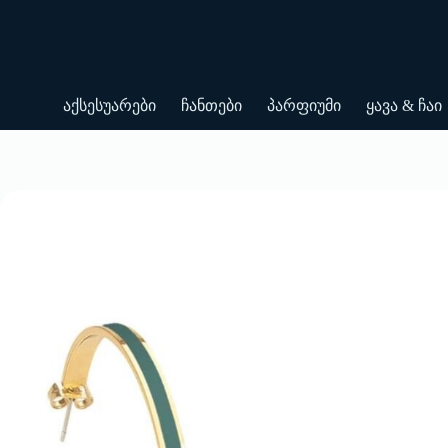
Skip
to
content
აქსესუარები
ჩანთები
პარფიუმი
ყავა & ჩაი