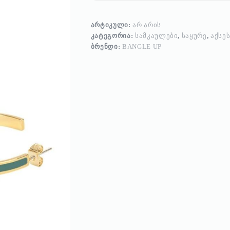
ᲐᲠᲢᲘᲙᲣᲚᲘ:
ᲐᲠ ᲐᲠᲘᲡ
ᲙᲐᲢᲔᲒᲝᲠᲘᲐ:
ᲡᲐᲛᲙᲐᲣᲚᲔᲑᲘ
,
ᲡᲐᲧᲣᲠᲔ
,
ᲐᲥᲡᲔ
ᲑᲠᲔᲜᲓᲘ:
BANGLE UP