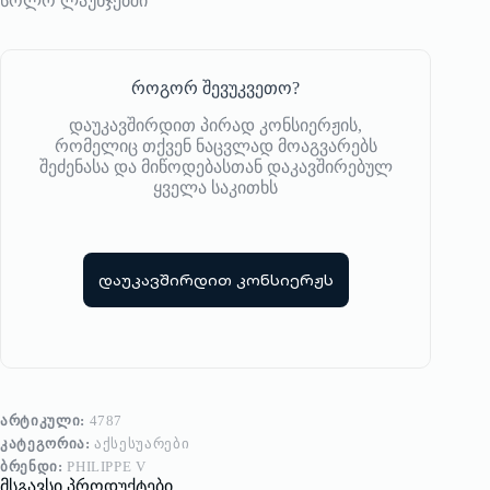
სოლო ლაუნჯებში
როგორ შევუკვეთო?
დაუკავშირდით პირად კონსიერჟის,
რომელიც თქვენ ნაცვლად მოაგვარებს
შეძენასა და მიწოდებასთან დაკავშირებულ
ყველა საკითხს
დაუკავშირდით კონსიერჟს
ᲐᲠᲢᲘᲙᲣᲚᲘ:
4787
ᲙᲐᲢᲔᲒᲝᲠᲘᲐ:
ᲐᲥᲡᲔᲡᲣᲐᲠᲔᲑᲘ
ᲑᲠᲔᲜᲓᲘ:
PHILIPPE V
მსგავსი პროდუქტები