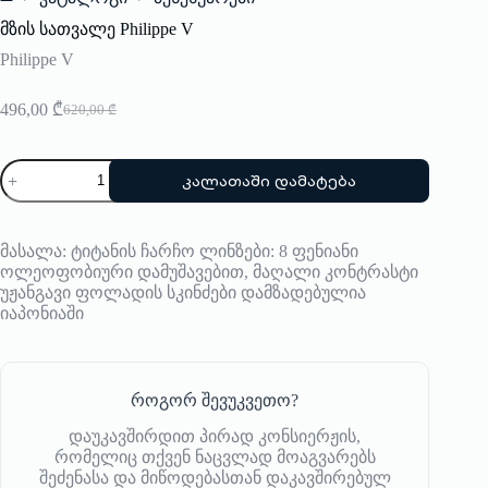
Home
მზის სათვალე Philippe V
Philippe V
496,00
₾
620,00
₾
Original
Current
price
price
was:
is:
რაოდენობა:
620,00 ₾.
496,00 ₾.
კალათაში დამატება
მზის
სათვალე
Philippe
V
მასალა: ტიტანის ჩარჩო ლინზები: 8 ფენიანი
ოლეოფობიური დამუშავებით, მაღალი კონტრასტი
უჟანგავი ფოლადის სკინძები დამზადებულია
იაპონიაში
როგორ შევუკვეთო?
დაუკავშირდით პირად კონსიერჟის,
რომელიც თქვენ ნაცვლად მოაგვარებს
შეძენასა და მიწოდებასთან დაკავშირებულ