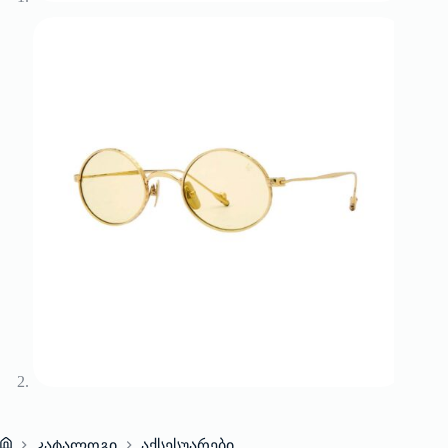
კატალოგი
აქსესუარები