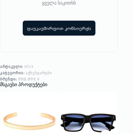
ყველა საკითხს
დაუკავშირდით კონსიერჟს
ᲐᲠᲢᲘᲙᲣᲚᲘ:
6313
ᲙᲐᲢᲔᲒᲝᲠᲘᲐ:
ᲐᲥᲡᲔᲡᲣᲐᲠᲔᲑᲘ
ᲑᲠᲔᲜᲓᲘ:
PHILIPPE V
მსგავსი პროდუქტები