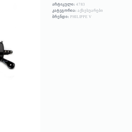
ᲐᲠᲢᲘᲙᲣᲚᲘ:
4783
ᲙᲐᲢᲔᲒᲝᲠᲘᲐ:
ᲐᲥᲡᲔᲡᲣᲐᲠᲔᲑᲘ
ᲑᲠᲔᲜᲓᲘ:
PHILIPPE V