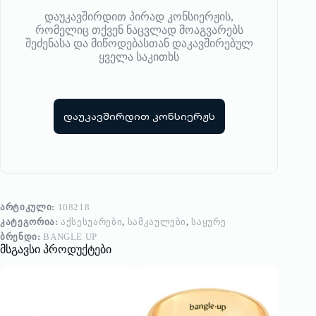
დაუკავშირდით პირად კონსიერჟის,
რომელიც თქვენ ნაცვლად მოაგვარებს
შეძენასა და მიწოდებასთან დაკავშირებულ
ყველა საკითხს
დაუკავშირდით კონსიერჟს
ᲐᲠᲢᲘᲙᲣᲚᲘ:
108218
ᲙᲐᲢᲔᲒᲝᲠᲘᲐ:
ᲐᲥᲡᲔᲡᲣᲐᲠᲔᲑᲘ
,
ᲡᲐᲛᲙᲐᲣᲚᲔᲑᲘ
,
ᲡᲐᲧᲣᲠᲔ
ᲑᲠᲔᲜᲓᲘ:
BANGLE UP
მსგავსი პროდუქტები