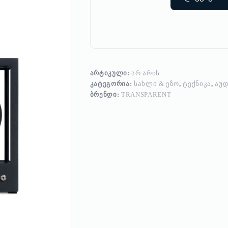
ᲐᲠᲢᲘᲙᲣᲚᲘ:
ᲐᲠ ᲐᲠᲘᲡ
ᲙᲐᲢᲔᲒᲝᲠᲘᲐ:
ᲡᲐᲮᲚᲘ & ᲔᲖᲝ
,
ᲢᲔᲥᲜᲘᲙᲐ
,
ᲐᲣᲓ
ᲑᲠᲔᲜᲓᲘ:
TRANSPARENT