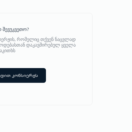
 შევუკვეთო?
იერჟის, რომელიც თქვენ ნაცვლად
იწოდებასთან დაკავშირებულ ყველა
აკითხს
რდით კონსიერჟს