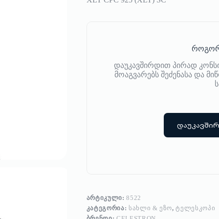
როგორ
დაუკავშირდით პირად კონს
მოაგვარებს შეძენასა და მ
ს
დაუკავში
ᲐᲠᲢᲘᲙᲣᲚᲘ:
8522
ᲙᲐᲢᲔᲒᲝᲠᲘᲐ:
ᲡᲐᲮᲚᲘ & ᲔᲖᲝ
,
ᲢᲔᲚᲔᲡᲙᲝᲞᲘ
ᲑᲠᲔᲜᲓᲘ:
CELESTRON