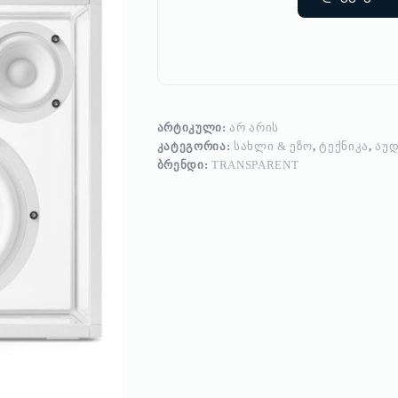
ᲐᲠᲢᲘᲙᲣᲚᲘ:
ᲐᲠ ᲐᲠᲘᲡ
ᲙᲐᲢᲔᲒᲝᲠᲘᲐ:
ᲡᲐᲮᲚᲘ & ᲔᲖᲝ
,
ᲢᲔᲥᲜᲘᲙᲐ
,
ᲐᲣᲓ
ᲑᲠᲔᲜᲓᲘ:
TRANSPARENT