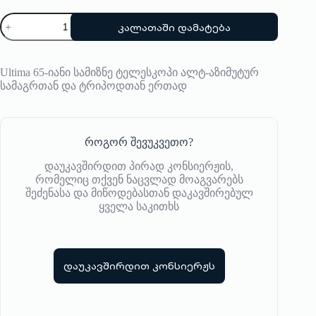
რაოდენობა:
კალათაში დამატება
ტელესკოპი
Celestron
Ultima 65-იანი სამიზნე ტელესკოპი ალტ-აზიმუტურ
სამაგრთან და ტრიპოდთან ერთად
როგორ შევუკვეთო?
დაუკავშირდით პირად კონსიერჟის,
რომელიც თქვენ ნაცვლად მოაგვარებს
შეძენასა და მიწოდებასთან დაკავშირებულ
ყველა საკითხს
დაუკავშირდით კონსიერჟს