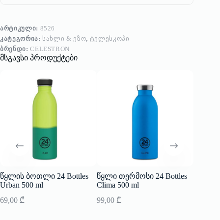
ᲐᲠᲢᲘᲙᲣᲚᲘ:
8526
ᲙᲐᲢᲔᲒᲝᲠᲘᲐ:
ᲡᲐᲮᲚᲘ & ᲔᲖᲝ
,
ᲢᲔᲚᲔᲡᲙᲝᲞᲘ
ᲑᲠᲔᲜᲓᲘ:
CELESTRON
მსგავსი პროდუქტები
წყლის ბოთლი 24 Bottles
წყლი თერმოსი 24 Bottles
საახა
Urban 500 ml
Clima 500 ml
Vondels
69,00
₾
99,00
₾
37,00
₾