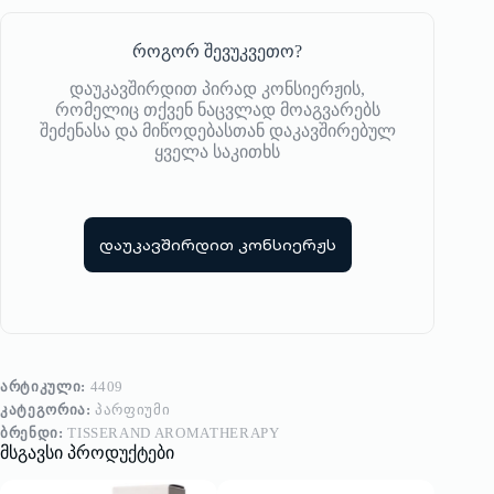
როგორ შევუკვეთო?
დაუკავშირდით პირად კონსიერჟის,
რომელიც თქვენ ნაცვლად მოაგვარებს
შეძენასა და მიწოდებასთან დაკავშირებულ
ყველა საკითხს
დაუკავშირდით კონსიერჟს
ᲐᲠᲢᲘᲙᲣᲚᲘ:
4409
ᲙᲐᲢᲔᲒᲝᲠᲘᲐ:
ᲞᲐᲠᲤᲘᲣᲛᲘ
ᲑᲠᲔᲜᲓᲘ:
TISSERAND AROMATHERAPY
მსგავსი პროდუქტები