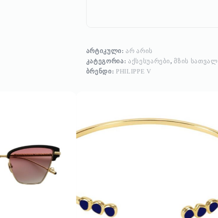
ᲐᲠᲢᲘᲙᲣᲚᲘ:
ᲐᲠ ᲐᲠᲘᲡ
ᲙᲐᲢᲔᲒᲝᲠᲘᲐ:
ᲐᲥᲡᲔᲡᲣᲐᲠᲔᲑᲘ
,
ᲛᲖᲘᲡ ᲡᲐᲗᲕᲐᲚ
ᲑᲠᲔᲜᲓᲘ:
PHILIPPE V