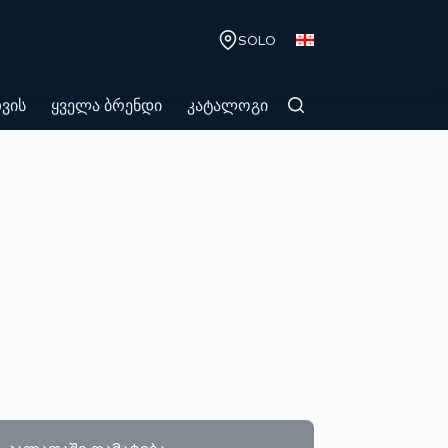
SOLO
თვის
ყველა ბრენდი
კატალოგი
კალათაში დამატება