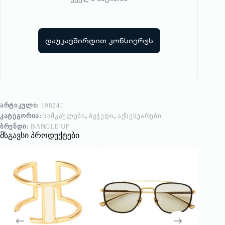
დაუკავშირდით კონსიერჟს
ᲐᲠᲢᲘᲙᲣᲚᲘ:
108241
ᲙᲐᲢᲔᲒᲝᲠᲘᲐ:
ᲡᲐᲛᲙᲐᲣᲚᲔᲑᲘ
,
ᲑᲔᲭᲔᲓᲘ
,
ᲐᲥᲡᲔᲡᲣᲐᲠᲔᲑᲘ
ᲑᲠᲔᲜᲓᲘ:
BANGLE UP
მსგავსი პროდუქტები