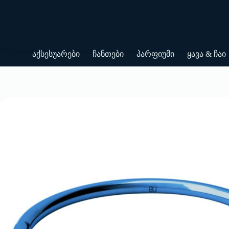
Skip
to
content
აქსესუარები
ჩანთები
პარფიუმი
ყავა & ჩაი