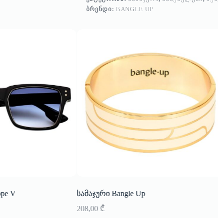
ᲑᲠᲔᲜᲓᲘ:
BANGLE UP
ppe V
სამაჯური Bangle Up
208,00
₾