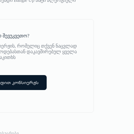
ენდი Bangle Up ანტი ალერგიული
 შევუკვეთო?
იერჟის, რომელიც თქვენ ნაცვლად
იწოდებასთან დაკავშირებულ ყველა
აკითხს
რდით კონსიერჟს
ᲡᲔᲡᲣᲐᲠᲔᲑᲘ