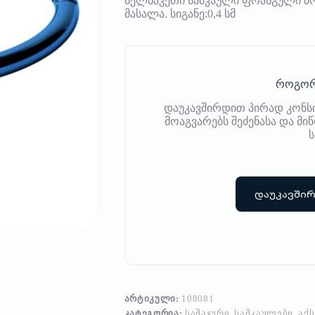
ხელნაკეთი სამკაული ფრანგული ბრ
მასალა. სიგანე:0,4 სმ
როგორ
დაუკავშირდით პირად კონს
მოაგვარებს შეძენასა და მ
ს
დაუკავში
ᲐᲠᲢᲘᲙᲣᲚᲘ:
108081
ᲙᲐᲢᲔᲒᲝᲠᲘᲐ:
ᲡᲐᲛᲐᲯᲣᲠᲘ
,
ᲡᲐᲛᲙᲐᲣᲚᲔᲑᲘ
,
ᲐᲥ