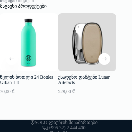
ᲑᲠᲔᲜᲓᲘ:
ᲬᲘᲒᲜᲔᲑᲘ
მსგავსი პროდუქტები
წყლის ბოთლი 24 Bottles
უსადენო დამტენი Lunar
დანაჩა
Urban 1 lt
Artefacts
Bottles
70,00
₾
528,00
₾
40,00
₾
SOLO ლაუნჯის მისამართები
(+995 32) 2 444 400