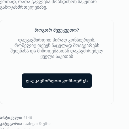
ერთად, რათა გავლენა მოახდინონ საკუთარ
გამოჯანმრთელებაზე.
როგორ შევუკვეთო?
დაუკავშირდით პირად კონსიერჟის,
რომელიც თქვენ ნაცვლად მოაგვარებს
შეძენასა და მიწოდებასთან დაკავშირებულ
ყველა საკითხს
დაუკავშირდით კონსიერჟს
ᲐᲠᲢᲘᲙᲣᲚᲘ:
6146
ᲙᲐᲢᲔᲒᲝᲠᲘᲐ:
ᲡᲐᲮᲚᲘ & ᲔᲖᲝ