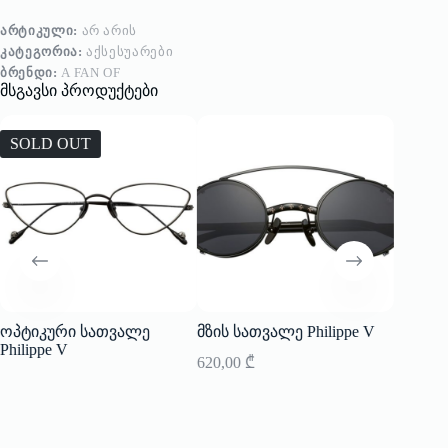
ᲐᲠᲢᲘᲙᲣᲚᲘ:
ᲐᲠ ᲐᲠᲘᲡ
ᲙᲐᲢᲔᲒᲝᲠᲘᲐ:
ᲐᲥᲡᲔᲡᲣᲐᲠᲔᲑᲘ
ᲑᲠᲔᲜᲓᲘ:
A FAN OF
მსგავსი პროდუქტები
SOLD OUT
ოპტიკური სათვალე
მზის სათვალე Philippe V
საყურე
Philippe V
620,00
₾
137,00