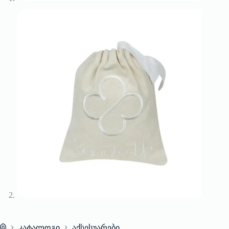
კატალოგი
აქსესუარები