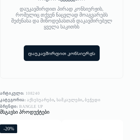
დაუკავშირდით პირად კონსიერჟის,
რომელიც თქვენ ნაცვლად მოაგვარებს
შეძენასა და მიწოდებასთან დაკავშირებულ
ყველა საკითხს
დაუკავშირდით კონსიერჟს
ᲐᲠᲢᲘᲙᲣᲚᲘ:
108240
ᲙᲐᲢᲔᲒᲝᲠᲘᲐ:
ᲐᲥᲡᲔᲡᲣᲐᲠᲔᲑᲘ
,
ᲡᲐᲛᲙᲐᲣᲚᲔᲑᲘ
,
ᲑᲔᲭᲔᲓᲘ
ᲑᲠᲔᲜᲓᲘ:
BANGLE UP
მსგავსი პროდუქტები
-20%