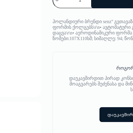
Senz°
XXL
Stick
Skil
ჰოლანდიური ბრენდი senz° გვთავა
Grey
ფორმის ქოლგებს\r\n• ავტომატური გა
დაცვა\r\n• აეროდინამიკური ფორმა 
ზომები:107X110სმ; სიმაღლე: 94; წონ
როგორ
დაუკავშირდით პირად კონს
მოაგვარებს შეძენასა და მ
ს
დაუკავში