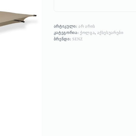
ᲐᲠᲢᲘᲙᲣᲚᲘ:
ᲐᲠ ᲐᲠᲘᲡ
ᲙᲐᲢᲔᲒᲝᲠᲘᲐ:
ᲥᲝᲚᲒᲐ
,
ᲐᲥᲡᲔᲡᲣᲐᲠᲔᲑᲘ
ᲑᲠᲔᲜᲓᲘ:
SENZ