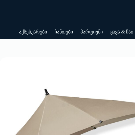
Skip
to
content
აქსესუარები
ჩანთები
პარფიუმი
ყავა & ჩაი