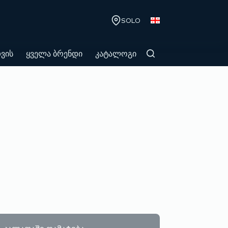
SOLO
თვის
ყველა ბრენდი
კატალოგი
კალათაში დამატება