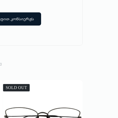
რდით კონსიერჟს
Ე
SOLD OUT