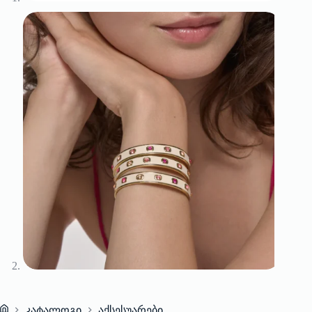
კატალოგი
აქსესუარები