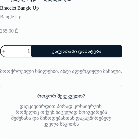
Home
Bracelet Bangle Up
Bangle Up
255,00
₾
რაოდენობა:
კალათაში დამატება
Bracelet
Bangle
Up
მოოქროვილი სპილენძი. ანტი ალერგიული მასალა.
როგორ შევუკვეთო?
დაუკავშირდით პირად კონსიერჟის,
რომელიც თქვენ ნაცვლად მოაგვარებს
შეძენასა და მიწოდებასთან დაკავშირებულ
ყველა საკითხს