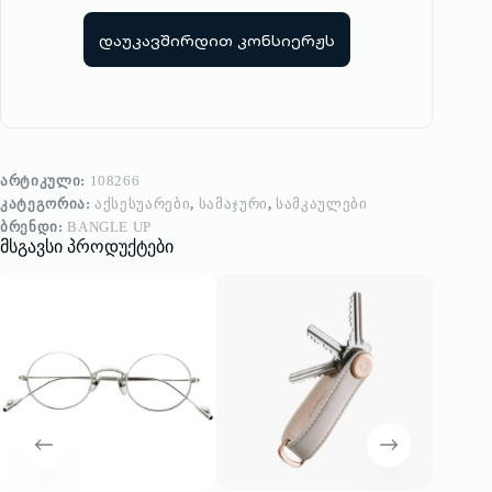
დაუკავშირდით კონსიერჟს
ᲐᲠᲢᲘᲙᲣᲚᲘ:
108266
ᲙᲐᲢᲔᲒᲝᲠᲘᲐ:
ᲐᲥᲡᲔᲡᲣᲐᲠᲔᲑᲘ
,
ᲡᲐᲛᲐᲯᲣᲠᲘ
,
ᲡᲐᲛᲙᲐᲣᲚᲔᲑᲘ
ᲑᲠᲔᲜᲓᲘ:
BANGLE UP
მსგავსი პროდუქტები
-20%