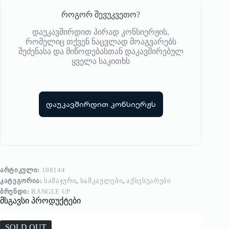
როგორ შევუკვეთო?
დაუკავშირდით პირად კონსიერჟის,
რომელიც თქვენ ნაცვლად მოაგვარებს
შეძენასა და მიწოდებასთან დაკავშირებულ
ყველა საკითხს
დაუკავშირდით კონსიერჟს
ᲐᲠᲢᲘᲙᲣᲚᲘ:
108144
ᲙᲐᲢᲔᲒᲝᲠᲘᲐ:
ᲡᲐᲛᲐᲯᲣᲠᲘ
,
ᲡᲐᲛᲙᲐᲣᲚᲔᲑᲘ
,
ᲐᲥᲡᲔᲡᲣᲐᲠᲔᲑᲘ
ᲑᲠᲔᲜᲓᲘ:
BANGLE UP
მსგავსი პროდუქტები
SOLD OUT