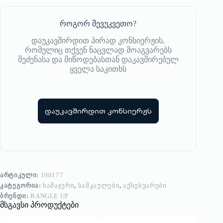
როგორ შევუკვეთო?
დაუკავშირდით პირად კონსიერჟის,
რომელიც თქვენ ნაცვლად მოაგვარებს
შეძენასა და მიწოდებასთან დაკავშირებულ
ყველა საკითხს
დაუკავშირდით კონსიერჟს
ᲐᲠᲢᲘᲙᲣᲚᲘ:
108177
ᲙᲐᲢᲔᲒᲝᲠᲘᲐ:
ᲡᲐᲛᲐᲯᲣᲠᲘ
,
ᲡᲐᲛᲙᲐᲣᲚᲔᲑᲘ
,
ᲐᲥᲡᲔᲡᲣᲐᲠᲔᲑᲘ
ᲑᲠᲔᲜᲓᲘ:
BANGLE UP
მსგავსი პროდუქტები