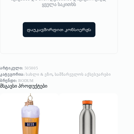
ყველა საკითხს
დაუკავშირდით კონსიერჟს
ᲐᲠᲢᲘᲙᲣᲚᲘ:
505005
ᲙᲐᲢᲔᲒᲝᲠᲘᲐ:
ᲡᲐᲮᲚᲘ & ᲔᲖᲝ
,
ᲡᲐᲛᲖᲐᲠᲔᲣᲚᲝᲡ ᲐᲥᲡᲔᲡᲣᲐᲠᲔᲑᲘ
ᲑᲠᲔᲜᲓᲘ:
BODUM
მსგავსი პროდუქტები