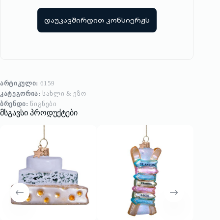
დაუკავშირდით კონსიერჟს
ᲐᲠᲢᲘᲙᲣᲚᲘ:
6159
ᲙᲐᲢᲔᲒᲝᲠᲘᲐ:
ᲡᲐᲮᲚᲘ & ᲔᲖᲝ
ᲑᲠᲔᲜᲓᲘ:
ᲬᲘᲒᲜᲔᲑᲘ
მსგავსი პროდუქტები