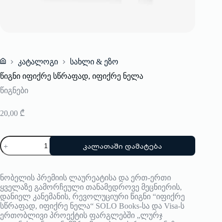
კატალოგი
სახლი & ეზო
Home
წიგნი იფიქრე სწრაფად, იფიქრე ნელა
წიგნები
20,00
₾
რაოდენობა:
კალათაში დამატება
წიგნი
იფიქრე
სწრაფად,
იფიქრე
ნობელის პრემიის ლაურეატისა და ერთ-ერთი
ნელა
ყველაზე გამორჩეული თანამედროვე მეცნიერის,
დანიელ კანემანის, რევოლუციური წიგნი “იფიქრე
სწრაფად, იფიქრე ნელა“ SOLO Books-სა და Visa-ს
ერთობლივი პროექტის ფარგლებში „ლურჯ