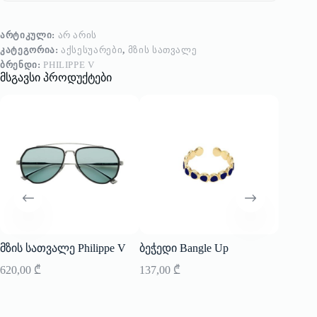
ᲐᲠᲢᲘᲙᲣᲚᲘ:
ᲐᲠ ᲐᲠᲘᲡ
ᲙᲐᲢᲔᲒᲝᲠᲘᲐ:
ᲐᲥᲡᲔᲡᲣᲐᲠᲔᲑᲘ
,
ᲛᲖᲘᲡ ᲡᲐᲗᲕᲐᲚᲔ
ᲑᲠᲔᲜᲓᲘ:
PHILIPPE V
მსგავსი პროდუქტები
-20%
მზის სათვალე Philippe V
ბეჭედი Bangle Up
მზის ს
620,00
₾
137,00
₾
496,00