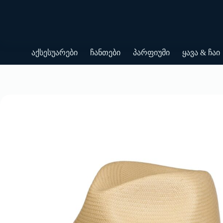
Skip
to
content
აქსესუარები
ჩანთები
პარფიუმი
ყავა & ჩაი