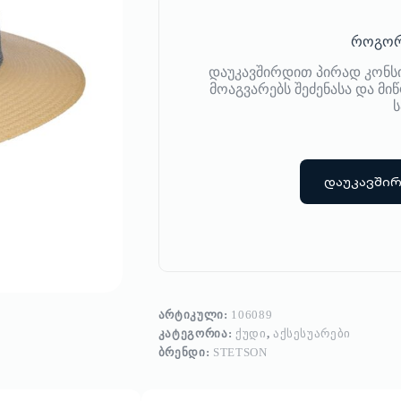
როგორ
დაუკავშირდით პირად კონს
მოაგვარებს შეძენასა და მ
ს
დაუკავში
ᲐᲠᲢᲘᲙᲣᲚᲘ:
106089
ᲙᲐᲢᲔᲒᲝᲠᲘᲐ:
ᲥᲣᲓᲘ
,
ᲐᲥᲡᲔᲡᲣᲐᲠᲔᲑᲘ
ᲑᲠᲔᲜᲓᲘ:
STETSON