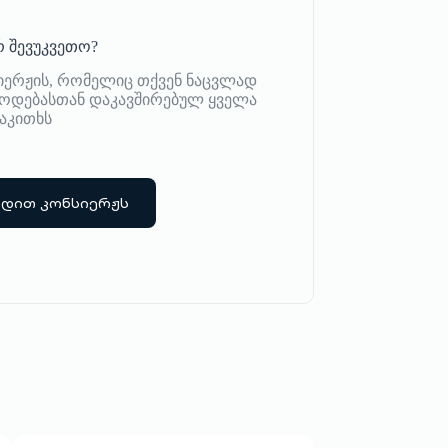
 შევუკვეთო?
იერჟის, რომელიც თქვენ ნაცვლად
იწოდებასთან დაკავშირებულ ყველა
აკითხს
რდით კონსიერჟს