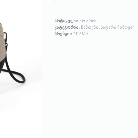
ᲐᲠᲢᲘᲙᲣᲚᲘ:
ᲐᲠ ᲐᲠᲘᲡ
ᲙᲐᲢᲔᲒᲝᲠᲘᲐ:
ᲩᲐᲜᲗᲔᲑᲘ
,
ᲞᲐᲢᲐᲠᲐ ᲩᲐᲜᲗᲔᲑᲘ
ᲑᲠᲔᲜᲓᲘ:
PIJAMA