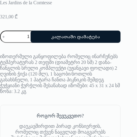
Les Jardins de la Comtesse
321,00
₾
რაოდენობა:
კალათაში დამატება
პიკნიკის
კალათა
2
პერსონაზე
იზოთერმული განყოფილება რომელიც ინარჩუნებს
Les
ტემპერატურას 2 თეფში (დიამეტრი 20 სმ) 2 დანა-
Jardins
ჩანგლის სრული კომპლექტი (უჟანგავი ფოლადი) 2
de
ღვინის ჭიქა (120 მლ), 1 საცობი/ბოთლის
la
გასახსნელი, 1 პატარა ჩანთა პიკნიკის შემდეგ
Comtesse
ჭუჭყიანი ჭურჭლის შესანახად nზომები: 45 x 31 x 24 სმ
წონა: 3.2 კგ
როგორ შევუკვეთო?
დაუკავშირდით პირად კონსიერჟის,
რომელიც თქვენ ნაცვლად მოაგვარებს