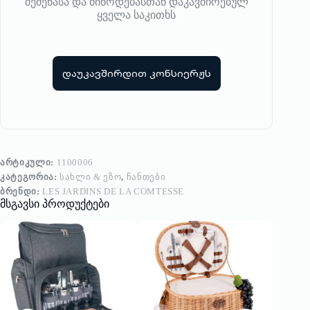
შეძენასა და მიწოდებასთან დაკავშირებულ
ყველა საკითხს
დაუკავშირდით კონსიერჟს
ᲐᲠᲢᲘᲙᲣᲚᲘ:
1100006
ᲙᲐᲢᲔᲒᲝᲠᲘᲐ:
ᲡᲐᲮᲚᲘ & ᲔᲖᲝ
,
ᲩᲐᲜᲗᲔᲑᲘ
ᲑᲠᲔᲜᲓᲘ:
LES JARDINS DE LA COMTESSE
მსგავსი პროდუქტები