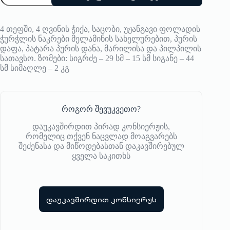
ზურგჩანთა
4
პერსონაზე
4 თეფში, 4 ღვინის ჭიქა, საცობი, უჟანგავი ფოლადის
Les
ჭურჭლის ნაკრები მელამინის სახელურებით, პურის
Jardins
დაფა, პატარა პურის დანა, მარილისა და პილპილის
de
სათავსო. ზომები: სიგრძე – 29 სმ – 15 სმ სიგანე – 44
la
სმ სიმაღლე – 2 კგ
Comtesse
როგორ შევუკვეთო?
დაუკავშირდით პირად კონსიერჟის,
რომელიც თქვენ ნაცვლად მოაგვარებს
შეძენასა და მიწოდებასთან დაკავშირებულ
ყველა საკითხს
დაუკავშირდით კონსიერჟს