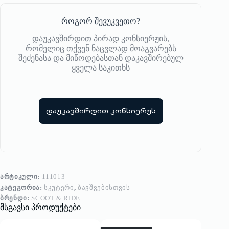
როგორ შევუკვეთო?
დაუკავშირდით პირად კონსიერჟის,
რომელიც თქვენ ნაცვლად მოაგვარებს
შეძენასა და მიწოდებასთან დაკავშირებულ
ყველა საკითხს
დაუკავშირდით კონსიერჟს
ᲐᲠᲢᲘᲙᲣᲚᲘ:
111013
ᲙᲐᲢᲔᲒᲝᲠᲘᲐ:
ᲡᲙᲣᲢᲔᲠᲘ
,
ᲑᲐᲕᲨᲕᲔᲑᲘᲡᲗᲕᲘᲡ
ᲑᲠᲔᲜᲓᲘ:
SCOOT & RIDE
მსგავსი პროდუქტები