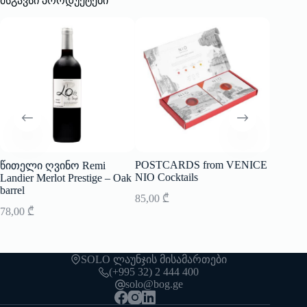
მსგავსი პროდუქტები
POSTCARDS from VENICE
წითელი ღვინო Remi
ცქრიალ
NIO Cocktails
Landier Merlot Prestige – Oak
Blanc
barrel
85,00
₾
75,00
₾
78,00
₾
SOLO ლაუნჯის მისამართები
(+995 32) 2 444 400
solo@bog.ge