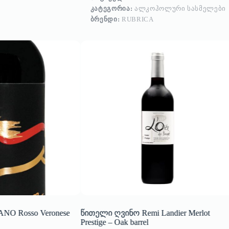
ᲙᲐᲢᲔᲒᲝᲠᲘᲐ:
ᲐᲚᲙᲝᲰᲝᲚᲣᲠᲘ ᲡᲐᲡᲛᲔᲚᲔᲑᲘ
ᲑᲠᲔᲜᲓᲘ:
RUBRICA
O Rosso Veronese
წითელი ღვინო Remi Landier Merlot
Prestige – Oak barrel