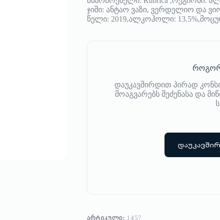
მწარმოებელი: Rubrica ,რეგიონი: ა
Verdelho
ჯიში: ანტაო ვაზი, ვერდელიო და ვ
and
წელი: 2019,ალკოჰოლი: 13.5%,მოცუ
Viognier
როგორ
დაუკავშირდით პირად კონს
მოაგვარებს შეძენასა და მ
ს
დაუკავში
ᲐᲠᲢᲘᲙᲣᲚᲘ:
1457