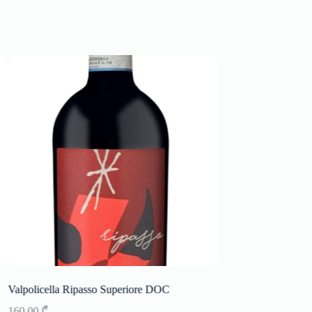
Valpolicella Ripasso Superiore DOC
DAIQUIRI NIO Cock
160,00
₾
20,00
₾