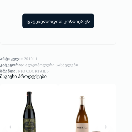
დაუკავშირდით კონსიერჟს
ᲐᲠᲢᲘᲙᲣᲚᲘ:
201011
ᲙᲐᲢᲔᲒᲝᲠᲘᲐ:
ᲐᲚᲙᲝᲰᲝᲚᲣᲠᲘ ᲡᲐᲡᲛᲔᲚᲔᲑᲘ
ᲑᲠᲔᲜᲓᲘ:
NIO COCKTAILS
მსგავსი პროდუქტები