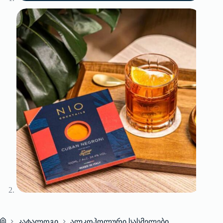
კატალოგი
ალკოჰოლური სასმელები