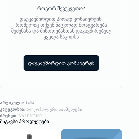
როგორ შევუკვეთო?
დაუკავშირდით პირად კონსიერჟის,
რომელიც თქვენ ნაცვლად მოაგვარებს
შეძენასა და მიწოდებასთან დაკავშირებულ
ყველა საკითხს
დაუკავშირდით კონსიერჟს
ᲐᲠᲢᲘᲙᲣᲚᲘ:
1494
ᲙᲐᲢᲔᲒᲝᲠᲘᲐ:
ᲐᲚᲙᲝᲰᲝᲚᲣᲠᲘ ᲡᲐᲡᲛᲔᲚᲔᲑᲘ
ᲑᲠᲔᲜᲓᲘ:
VALENCISO
მსგავსი პროდუქტები