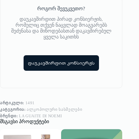
როგორ შევუკვეთო?
დაუკავშირდით პირად კონსიერჟის,
რომელიც თქვენ ნაცვლად მოაგვარებს
შეძენასა და მიწოდებასთან დაკავშირებულ
ყველა საკითხს
დაუკავშირდით კონსიერჟს
ᲐᲠᲢᲘᲙᲣᲚᲘ:
1491
ᲙᲐᲢᲔᲒᲝᲠᲘᲐ:
ᲐᲚᲙᲝᲰᲝᲚᲣᲠᲘ ᲡᲐᲡᲛᲔᲚᲔᲑᲘ
ᲑᲠᲔᲜᲓᲘ:
LA GUAITE DI NOEMI
მსგავსი პროდუქტები