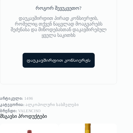
როგორ შევუკვეთო?
დაუკავშირდით პირად კონსიერჟის,
რომელიც თქვენ ნაცვლად მოაგვარებს
შეძენასა და მიწოდებასთან დაკავშირებულ
ყველა საკითხს
დაუკავშირდით კონსიერჟს
ᲐᲠᲢᲘᲙᲣᲚᲘ:
1496
ᲙᲐᲢᲔᲒᲝᲠᲘᲐ:
ᲐᲚᲙᲝᲰᲝᲚᲣᲠᲘ ᲡᲐᲡᲛᲔᲚᲔᲑᲘ
ᲑᲠᲔᲜᲓᲘ:
VALENCISO
მსგავსი პროდუქტები