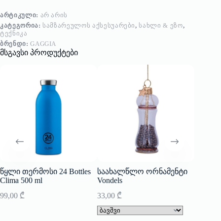
ᲐᲠᲢᲘᲙᲣᲚᲘ:
ᲐᲠ ᲐᲠᲘᲡ
ᲙᲐᲢᲔᲒᲝᲠᲘᲐ:
ᲡᲐᲛᲖᲐᲠᲔᲣᲚᲝᲡ ᲐᲥᲡᲔᲡᲣᲐᲠᲔᲑᲘ
,
ᲡᲐᲮᲚᲘ & ᲔᲖᲝ
,
ᲢᲔᲥᲜᲘᲙᲐ
ᲑᲠᲔᲜᲓᲘ:
GAGGIA
მსგავსი პროდუქტები
SOLD
წყლი თერმოსი 24 Bottles
საახალწლო ორნამენტი
პატარა
Clima 500 ml
Vondels
Transpa
99,00
₾
33,00
₾
1 490,0