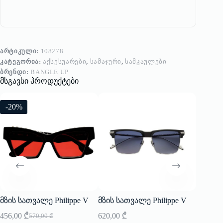
ᲐᲠᲢᲘᲙᲣᲚᲘ:
108278
ᲙᲐᲢᲔᲒᲝᲠᲘᲐ:
ᲐᲥᲡᲔᲡᲣᲐᲠᲔᲑᲘ
,
ᲡᲐᲛᲐᲯᲣᲠᲘ
,
ᲡᲐᲛᲙᲐᲣᲚᲔᲑᲘ
ᲑᲠᲔᲜᲓᲘ:
BANGLE UP
მსგავსი პროდუქტები
-20%
მზის სათვალე Philippe V
მზის სათვალე Philippe V
ბეჭედი
456,00
₾
620,00
₾
150,00
570,00
₾
Original
Current