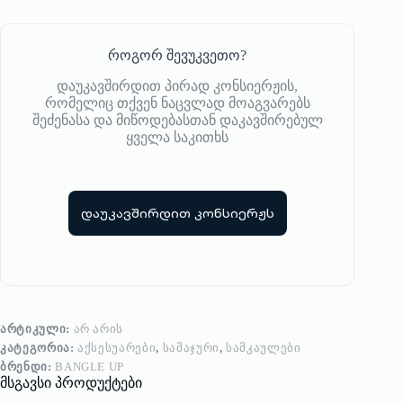
როგორ შევუკვეთო?
დაუკავშირდით პირად კონსიერჟის,
რომელიც თქვენ ნაცვლად მოაგვარებს
შეძენასა და მიწოდებასთან დაკავშირებულ
ყველა საკითხს
დაუკავშირდით კონსიერჟს
ᲐᲠᲢᲘᲙᲣᲚᲘ:
ᲐᲠ ᲐᲠᲘᲡ
ᲙᲐᲢᲔᲒᲝᲠᲘᲐ:
ᲐᲥᲡᲔᲡᲣᲐᲠᲔᲑᲘ
,
ᲡᲐᲛᲐᲯᲣᲠᲘ
,
ᲡᲐᲛᲙᲐᲣᲚᲔᲑᲘ
ᲑᲠᲔᲜᲓᲘ:
BANGLE UP
მსგავსი პროდუქტები