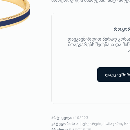
მოოქროვილი სპილენძი. ანტი ალე
როგორ
დაუკავშირდით პირად კონს
მოაგვარებს შეძენასა და მ
ს
დაუკავში
ᲐᲠᲢᲘᲙᲣᲚᲘ:
108223
ᲙᲐᲢᲔᲒᲝᲠᲘᲐ:
ᲐᲥᲡᲔᲡᲣᲐᲠᲔᲑᲘ
,
ᲡᲐᲛᲐᲯᲣᲠᲘ
,
ᲡᲐ
ᲑᲠᲔᲜᲓᲘ:
BANGLE UP