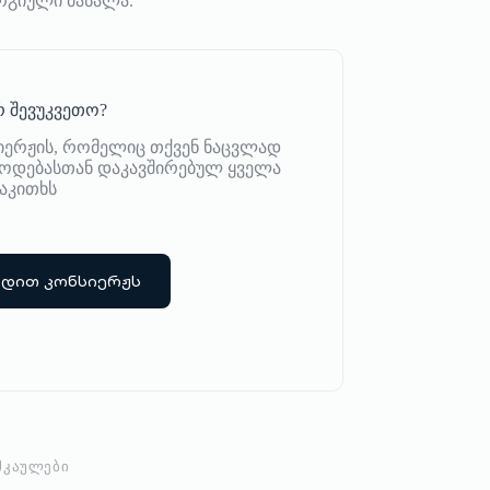
რგიული მასალა.
 შევუკვეთო?
იერჟის, რომელიც თქვენ ნაცვლად
იწოდებასთან დაკავშირებულ ყველა
აკითხს
რდით კონსიერჟს
ᲛᲙᲐᲣᲚᲔᲑᲘ