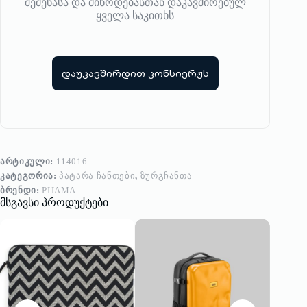
შეძენასა და მიწოდებასთან დაკავშირებულ
ყველა საკითხს
დაუკავშირდით კონსიერჟს
ᲐᲠᲢᲘᲙᲣᲚᲘ:
114016
ᲙᲐᲢᲔᲒᲝᲠᲘᲐ:
ᲞᲐᲢᲐᲠᲐ ᲩᲐᲜᲗᲔᲑᲘ
,
ᲖᲣᲠᲒᲩᲐᲜᲗᲐ
ᲑᲠᲔᲜᲓᲘ:
PIJAMA
მსგავსი პროდუქტები