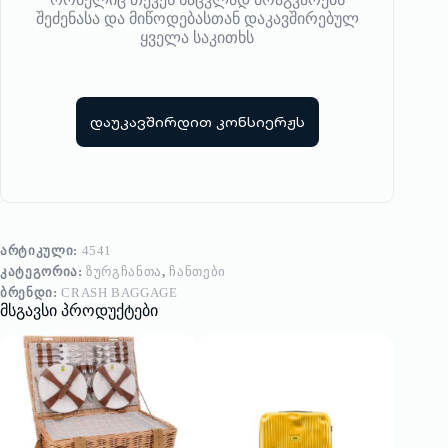
შეძენასა და მიწოდებასთან დაკავშირებულ
ყველა საკითხს
დაუკავშირდით კონსიერჟს
ᲐᲠᲢᲘᲙᲣᲚᲘ:
4541
ᲙᲐᲢᲔᲒᲝᲠᲘᲐ:
ᲖᲣᲠᲒᲩᲐᲜᲗᲐ
,
ᲩᲐᲜᲗᲔᲑᲘ
ᲑᲠᲔᲜᲓᲘ:
CRASH BAGGAGE
მსგავსი პროდუქტები