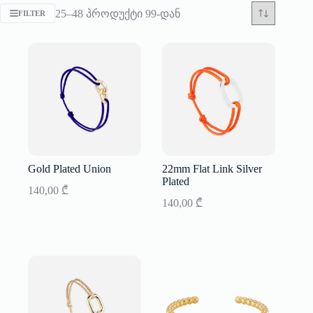
Sorted
25–48 პროდუქტი 99-დან
FILTER
by
latest
Gold Plated Union
22mm Flat Link Silver
Plated
140,00
₾
140,00
₾