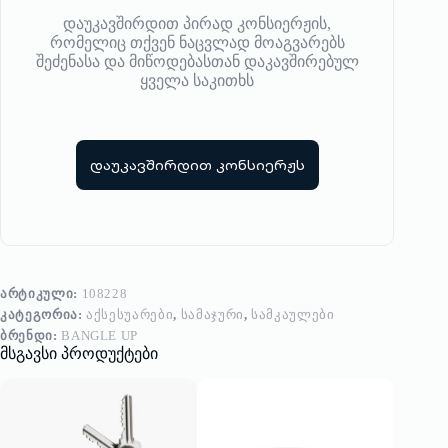
დაუკავშირდით პირად კონსიერჟის,
რომელიც თქვენ ნაცვლად მოაგვარებს
შეძენასა და მიწოდებასთან დაკავშირებულ
ყველა საკითხს
დაუკავშირდით კონსიერჟს
ᲐᲠᲢᲘᲙᲣᲚᲘ:
108228
ᲙᲐᲢᲔᲒᲝᲠᲘᲐ:
ᲐᲥᲡᲔᲡᲣᲐᲠᲔᲑᲘ
,
ᲡᲐᲛᲐᲯᲣᲠᲘ
,
ᲡᲐᲛᲙᲐᲣᲚᲔᲑᲘ
ᲑᲠᲔᲜᲓᲘ:
BANGLE UP
მსგავსი პროდუქტები
-20%